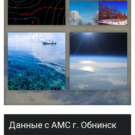
Предоставление данных
метеорологических
Расчет справочных
наблюдений
климатических характеристик
Услуги в области
океанографии и морской
Услуги в области аэрологии и
природной среды
аэроклиматологии
Данные с АМС г. Обнинск