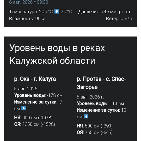
6 авг. 2026 г.
09:00
Температура:
20.7
°C
3.7
°C
Давление:
746
мм. рт. ст.
Влажность:
96
%
Ветер:
0
м/с
Уровень воды в реках
Калужской области
р. Ока - г. Калуга
р. Протва - с. Спас-
Загорье
5 авг. 2026 г.
Уровень воды:
-178 см
5 авг. 2026 г.
Изменение за сутки:
-7
Уровень воды:
110 см
см
Изменение за сутки:
10
см
НЯ:
900 см (-1078)
ОЯ:
1350 см (-1528)
НЯ:
500 см (-390)
ОЯ:
755 см (-645)