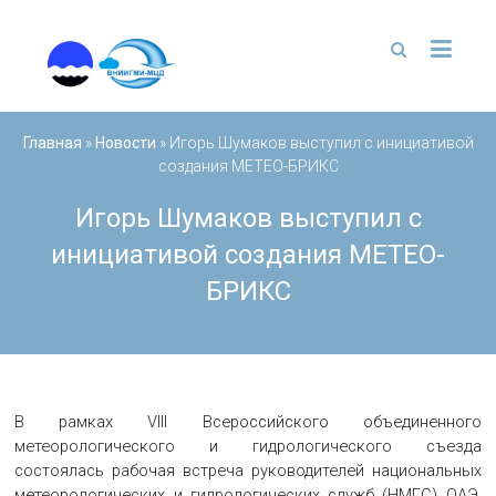
Перейти
к
содержимому
Главная
»
Новости
»
Игорь Шумаков выступил с инициативой
создания МЕТЕО-БРИКС
Игорь Шумаков выступил с
инициативой создания МЕТЕО-
БРИКС
В рамках VIII Всероссийского объединенного
метеорологического и гидрологического съезда
состоялась рабочая встреча руководителей национальных
метеорологических и гидрологических служб (НМГС) ОАЭ,