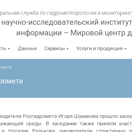
ральная служба по гидрометеорологии и мониторин
 научно-исследовательский институ
информации – Мировой центр 
сть
Данные
Сервисы
Услуги и продукция
ромета
ромета
оводителя Росгидромета Игоря Шумакова прошло засе
ружающей среды. В заседании также приняли учас
и Наталия Радькова, руководители структурных по