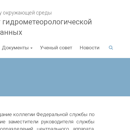
гу окружающей среды
т гидрометеорологической
данных
Документы
Ученый совет
Новости
дание коллегии Федеральной службы по
тие заместители руководителя службы
дразделений центрального аппарата,