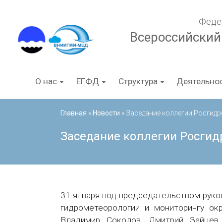
Перейти
к
Феде
содержимому
Всероссийский
О нас
ЕГФД
Структура
Деятельно
Главная
»
Новости
»
Заседание коллегии Росгид
Заседание коллегии Росгид
31 января под председательством рук
гидрометеорологии и мониторингу ок
Владимир Соколов, Дмитрий Зайцев 