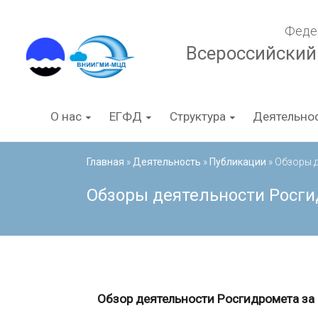
Перейти
к
Феде
содержимому
Всероссийский
О нас
ЕГФД
Структура
Деятельно
Главная
»
Деятельность
»
Публикации
»
Обзоры 
Обзоры деятельности Росг
Обзор деятельности Росгидромета за 